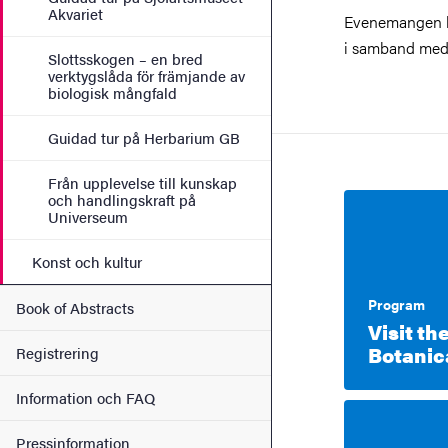
Akvariet
Evenemangen k
i samband med r
Slottsskogen – en bred
verktygslåda för främjande av
biologisk mångfald
Guidad tur på Herbarium GB
Från upplevelse till kunskap
och handlingskraft på
Universeum
Konst och kultur
Program
Book of Abstracts
Visit t
Botanic
Registrering
Information och FAQ
Pressinformation