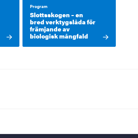
Program
Slottsskogen – en
bred verktygslåda för
främjande av
biologisk mångfald