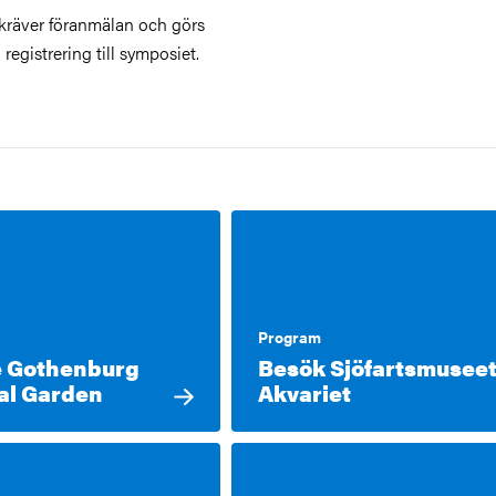
räver föranmälan och görs
egistrering till symposiet.
Program
he Gothenburg
Besök Sjöfartsmusee
al Garden
Akvariet