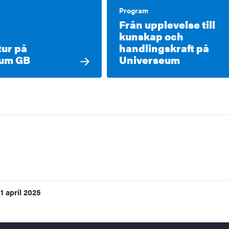
Program
Från upplevelse till
kunskap och
tur på
handlingskraft på
ium GB
Universeum
1 april 2025