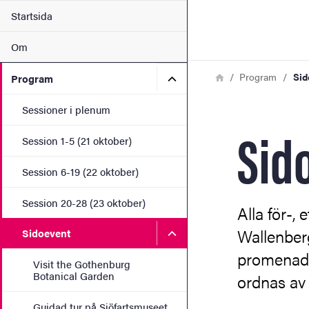
Sökfunktionen
Huvudmeny
Startsida
Sidfoten
Om
Länkstig
Hem
Undermeny för Program
Program
Sid
Program
Kontakt
Sessioner i plenum
Sid
Om webbplatsen
Session 1-5 (21 oktober)
Session 6-19 (22 oktober)
Session 20-28 (23 oktober)
Alla för-,
Undermeny för Sidoevent
Wallenber
Sidoevent
promenad e
Visit the Gothenburg
Botanical Garden
ordnas av
Guidad tur på Sjöfartsmuseet